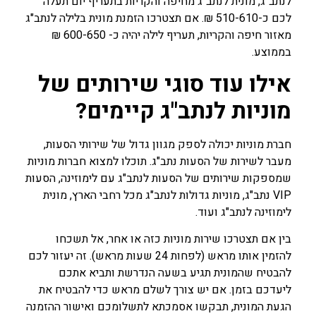
לנתב"ג, מונית לנתב"ג מחיפה והקריות בתעריף יום תעלה
לכם כ-510-610 ₪. אם תצטרכו הזמנת מונית בלילה לנתב"ג
מאזור חיפה והקריות, תעריף לילה יהיה כ- 600-650 ₪
בממוצע.
אילו עוד סוגי שירותים של
מוניות לנתב"ג קיימים?
חברת מוניות יכולה לספק מגוון גדול של שירותי הסעות,
מעבר לשירות של הסעות נתב"ג. תוכלו למצוא חברות מוניות
שמספקות שירותים של הסעות לנתב"ג עם לימוזינה, הסעות
VIP נתב"ג, מוניות גדולות לנתב"ג מכל רחבי הארץ, מונית
לימוזינה לנתב"ג ועוד.
בין אם תצטרכו שירות מוניות כזה או אחר, אל תשכחו
להזמין אותו מראש (לפחות 24 שעות מראש). זה יעזור לכם
להבטיח שהמונית תגיע בשעה הנדרשת ותביא אתכם
ליעדכם בזמן. אם יש צורך לשלם מראש כדי להבטיח את
הגעת המונית, תבקשו אסמכתא לתשלומכם ואישור ההזמנה