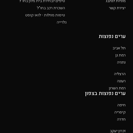
מוניות לנתבג
טיפים לבחירת בית מלון בחו"ל
יצירת קשר
השכרת רכב בחו"ל
טיסות מוזלות - לואו קוסט
גלרייה
ערים נפוצות
תל אביב
רמת גן
נתניה
הרצליה
רעננה
רמת השרון
ערים נפוצות בצפון
חיפה
קיסריה
חדרה
זכרון יעקב