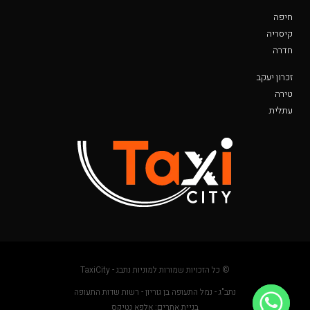
חיפה
קיסריה
חדרה
זכרון יעקב
טירה
עתלית
© כל הזכויות שמורות למוניות נתבג - TaxiCity
נתב"ג - נמל התעופה בן גוריון - רשות שדות התעופה
בניית אתרים: אלפא נטיקס