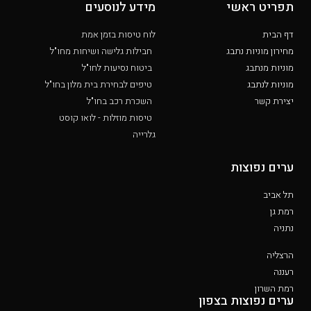
תפריט ראשי
מידע לנוסעים
דף הבית
לוח טיסות בזמן אמת
מחירון מוניות נתבג
חבילות גלישה ושיחות מחו"ל
מוניות מנתבג
ביטוח נסיעות לחו"ל
מוניות לנתבג
טיפים לבחירת בית מלון בחו"ל
יצירת קשר
השכרת רכב בחו"ל
טיסות מוזלות - לואו קוסט
גלרייה
ערים נפוצות
תל אביב
רמת גן
נתניה
הרצליה
רעננה
רמת השרון
ערים נפוצות בצפון