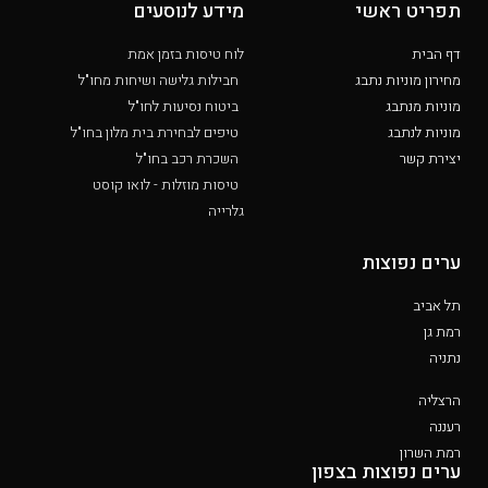
תפריט ראשי
מידע לנוסעים
דף הבית
לוח טיסות בזמן אמת
מחירון מוניות נתבג
חבילות גלישה ושיחות מחו"ל
מוניות מנתבג
ביטוח נסיעות לחו"ל
מוניות לנתבג
טיפים לבחירת בית מלון בחו"ל
יצירת קשר
השכרת רכב בחו"ל
טיסות מוזלות - לואו קוסט
גלרייה
ערים נפוצות
תל אביב
רמת גן
נתניה
הרצליה
רעננה
רמת השרון
ערים נפוצות בצפון