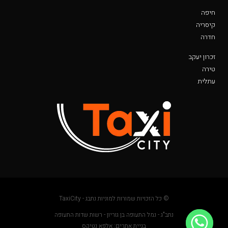
חיפה
קיסריה
חדרה
זכרון יעקב
טירה
עתלית
© כל הזכויות שמורות למוניות נתבג - TaxiCity
נתב"ג - נמל התעופה בן גוריון - רשות שדות התעופה
בניית אתרים: אלפא נטיקס