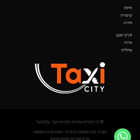
חיפה
קיסריה
חדרה
זכרון יעקב
טירה
עתלית
© כל הזכויות שמורות למוניות נתבג - TaxiCity
נתב"ג - נמל התעופה בן גוריון - רשות שדות התעופה
בניית אתרים: אלפא נטיקס