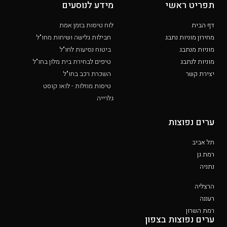
תפריט ראשי
מידע לנוסעים
דף הבית
לוח טיסות בזמן אמת
מחירון מוניות נתבג
חבילות גלישה ושיחות מחו"ל
מוניות מנתבג
ביטוח נסיעות לחו"ל
מוניות לנתבג
טיפים לבחירת בית מלון בחו"ל
יצירת קשר
השכרת רכב בחו"ל
טיסות מוזלות - לואו קוסט
גלרייה
ערים נפוצות
תל אביב
רמת גן
נתניה
הרצליה
רעננה
רמת השרון
ערים נפוצות בצפון