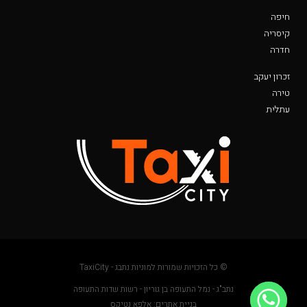
חיפה
קיסריה
חדרה
זכרון יעקב
טירה
עתלית
© כל הזכויות שמורות למוניות נתבג - TaxiCity
נתב"ג - נמל התעופה בן גוריון - רשות שדות התעופה
בניית אתרים: אלפא נטיקס