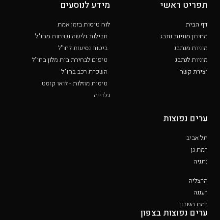
תפריט ראשי
מידע לנוסעים
דף הבית
לוח טיסות בזמן אמת
מחירון מוניות נתבג
חבילות גלישה ושיחות מחו"ל
מוניות מנתבג
ביטוח נסיעות לחו"ל
מוניות לנתבג
טיפים לבחירת בית מלון בחו"ל
יצירת קשר
השכרת רכב בחו"ל
טיסות מוזלות - לואו קוסט
גלרייה
ערים נפוצות
תל אביב
רמת גן
נתניה
הרצליה
רעננה
רמת השרון
ערים נפוצות בצפון