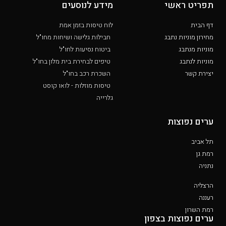
תפריט ראשי
מידע לנוסעים
דף הבית
לוח טיסות בזמן אמת
מחירון מוניות נתבג
חבילות גלישה ושיחות מחו"ל
מוניות מנתבג
ביטוח נסיעות לחו"ל
מוניות לנתבג
טיפים לבחירת בית מלון בחו"ל
יצירת קשר
השכרת רכב בחו"ל
טיסות מוזלות - לואו קוסט
גלרייה
ערים נפוצות
תל אביב
רמת גן
נתניה
הרצליה
רעננה
רמת השרון
ערים נפוצות בצפון