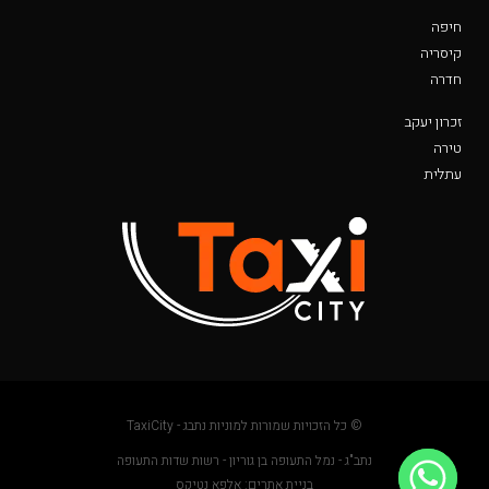
חיפה
קיסריה
חדרה
זכרון יעקב
טירה
עתלית
© כל הזכויות שמורות למוניות נתבג - TaxiCity
נתב"ג - נמל התעופה בן גוריון - רשות שדות התעופה
בניית אתרים: אלפא נטיקס