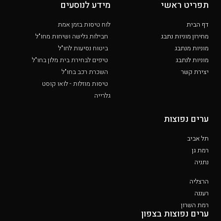
תפריט ראשי
מידע לנוסעים
דף הבית
לוח טיסות בזמן אמת
מחירון מוניות נתבג
חבילות גלישה ושיחות מחו"ל
מוניות מנתבג
ביטוח נסיעות לחו"ל
מוניות לנתבג
טיפים לבחירת בית מלון בחו"ל
יצירת קשר
השכרת רכב בחו"ל
טיסות מוזלות - לואו קוסט
גלרייה
ערים נפוצות
תל אביב
רמת גן
נתניה
הרצליה
רעננה
רמת השרון
ערים נפוצות בצפון