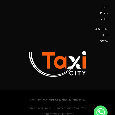
חיפה
קיסריה
חדרה
זכרון יעקב
טירה
עתלית
© כל הזכויות שמורות למוניות נתבג - TaxiCity
נתב"ג - נמל התעופה בן גוריון - רשות שדות התעופה
בניית אתרים: אלפא נטיקס