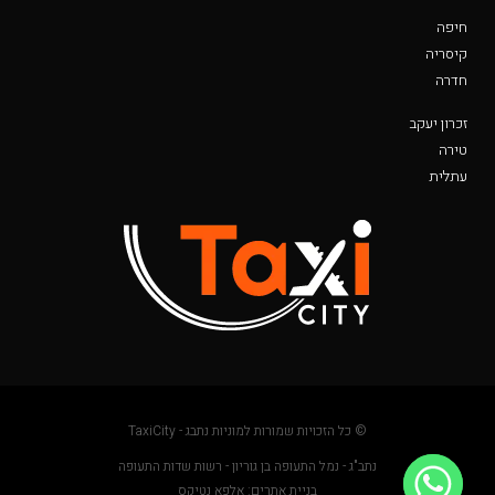
חיפה
קיסריה
חדרה
זכרון יעקב
טירה
עתלית
© כל הזכויות שמורות למוניות נתבג - TaxiCity
נתב"ג - נמל התעופה בן גוריון - רשות שדות התעופה
בניית אתרים: אלפא נטיקס