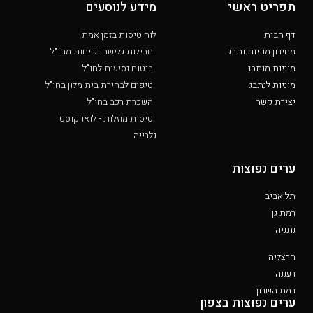
תפריט ראשי
מידע לנוסעים
דף הבית
לוח טיסות בזמן אמת
מחירון מוניות נתבג
חבילות גלישה ושיחות מחו"ל
מוניות מנתבג
ביטוח נסיעות לחו"ל
מוניות לנתבג
טיפים לבחירת בית מלון בחו"ל
יצירת קשר
השכרת רכב בחו"ל
טיסות מוזלות - לואו קוסט
גלרייה
ערים נפוצות
תל אביב
רמת גן
נתניה
הרצליה
רעננה
רמת השרון
ערים נפוצות בצפון