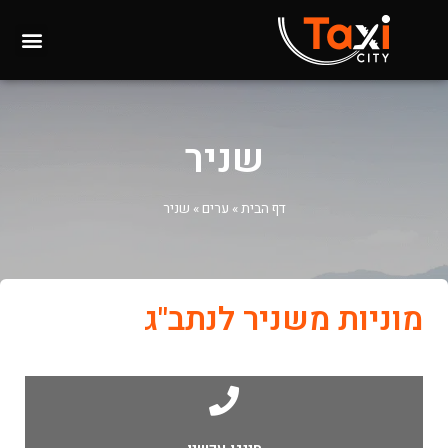
שניר
דף הבית
»
ערים
»
שניר
מוניות משניר לנתב"ג