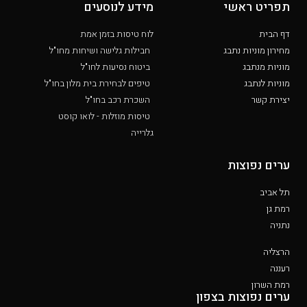
תפריט ראשי
מידע לנוסעים
דף הבית
לוח טיסות בזמן אמת
מחירון מוניות נתבג
חבילות גלישה ושיחות מחו"ל
מוניות מנתבג
ביטוח נסיעות לחו"ל
מוניות לנתבג
טיפים לבחירת בית מלון בחו"ל
יצירת קשר
השכרת רכב בחו"ל
טיסות מוזלות - לואו קוסט
גלרייה
ערים נפוצות
תל אביב
רמת גן
נתניה
הרצליה
רעננה
רמת השרון
ערים נפוצות בצפון