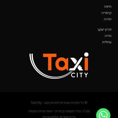
חיפה
קיסריה
חדרה
זכרון יעקב
טירה
עתלית
© כל הזכויות שמורות למוניות נתבג - TaxiCity
נתב"ג - נמל התעופה בן גוריון - רשות שדות התעופה
בניית אתרים: אלפא נטיקס