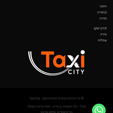
חיפה
קיסריה
חדרה
זכרון יעקב
טירה
עתלית
© כל הזכויות שמורות למוניות נתבג - TaxiCity
נתב"ג - נמל התעופה בן גוריון - רשות שדות התעופה
בניית אתרים: אלפא נטיקס