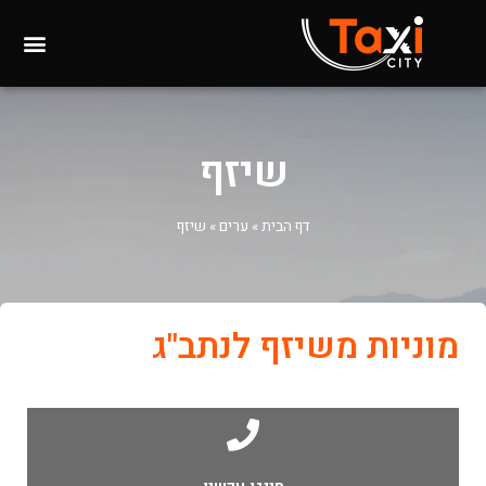
שיזף
דף הבית
»
ערים
»
שיזף
מוניות משיזף לנתב"ג