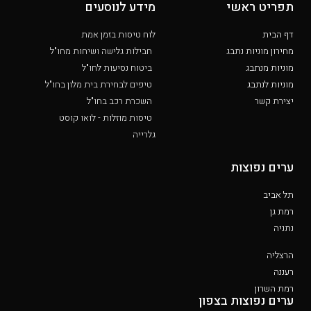
תפריט ראשי
מידע לנוסעים
דף הבית
לוח טיסות בזמן אמת
מחירון מוניות נתבג
חבילות גלישה ושיחות מחו"ל
מוניות מנתבג
ביטוח נסיעות לחו"ל
מוניות לנתבג
טיפים לבחירת בית מלון בחו"ל
יצירת קשר
השכרת רכב בחו"ל
טיסות מוזלות - לואו קוסט
גלרייה
ערים נפוצות
תל אביב
רמת גן
נתניה
הרצליה
רעננה
רמת השרון
ערים נפוצות בצפון