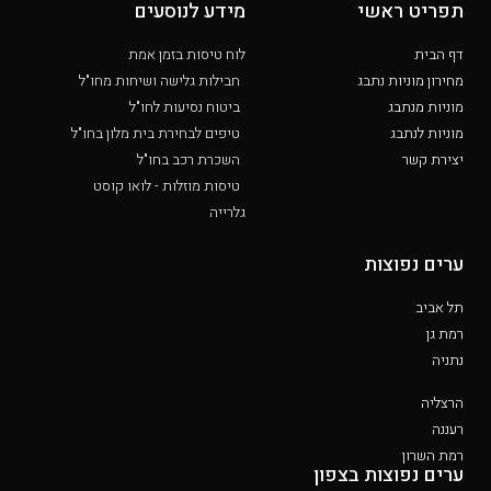
תפריט ראשי
מידע לנוסעים
דף הבית
לוח טיסות בזמן אמת
מחירון מוניות נתבג
חבילות גלישה ושיחות מחו"ל
מוניות מנתבג
ביטוח נסיעות לחו"ל
מוניות לנתבג
טיפים לבחירת בית מלון בחו"ל
יצירת קשר
השכרת רכב בחו"ל
טיסות מוזלות - לואו קוסט
גלרייה
ערים נפוצות
תל אביב
רמת גן
נתניה
הרצליה
רעננה
רמת השרון
ערים נפוצות בצפון