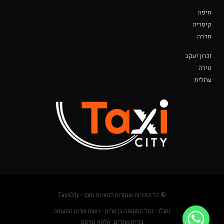
חיפה
קיסריה
חדרה
זכרון יעקב
טירה
עתלית
© כל הזכויות שמורות למוניות נתבג - TaxiCity
נתב"ג - נמל התעופה בן גוריון - רשות שדות התעופה
בניית אתרים: אלפא נטיקס