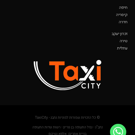
חיפה
קיסריה
חדרה
זכרון יעקב
טירה
עתלית
© כל הזכויות שמורות למוניות נתבג - TaxiCity
נתב"ג - נמל התעופה בן גוריון - רשות שדות התעופה
בניית אתרים: אלפא נטיקס