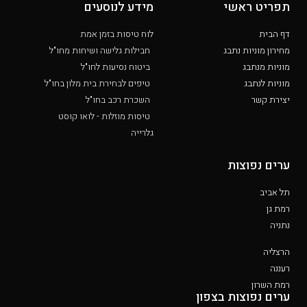
תפריט ראשי
מידע לנוסעים
דף הבית
לוח טיסות בזמן אמת
מחירון מוניות נתבג
חבילות גלישה ושיחות מחו"ל
מוניות מנתבג
ביטוח נסיעות לחו"ל
מוניות לנתבג
טיפים לבחירת בית מלון בחו"ל
יצירת קשר
השכרת רכב בחו"ל
טיסות מוזלות - לואו קוסט
גלרייה
ערים נפוצות
תל אביב
רמת גן
נתניה
הרצליה
רעננה
רמת השרון
ערים נפוצות בצפון