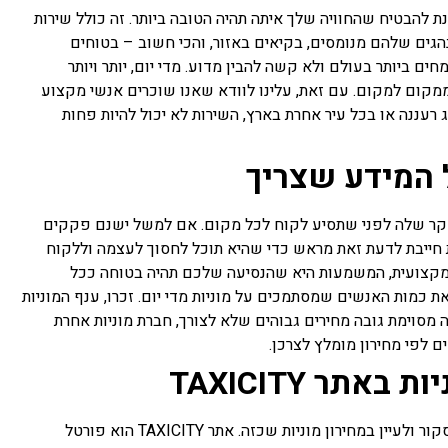
ת להבטיח שהחוויה שלך איתה תהיה הטובה ביותר. זה כולל שירות
הגים שלהם מנומסים, בקיאים באזור, והכי חשוב – בטוחים
ם ביותר בעולם ולא קשה להבין מדוע. מדי יום, יותר ויותר
ממקום למקום. עם זאת, עלינו לוודא שאנו שוכרים אנשי מקצוע
 רעננה או בכל עיר אחרת בארץ, השירות לא יכול להיות פחות
ל המידע שצריך
חקר שלה לפני שתסיע לקוח לכל מקום. אם למשל ישנם פקקים
ת חייבת לדעת זאת מראש כדי שהיא תוכל לחסוך לעצמה וללקוח
ה מקצועית, המשמעות היא שהנסיעה שלכם תהיה בטוחה ככל
ת כמות האנשים שמסתמכים על מוניות מדי יום. זכרו, ענף המוניות
ה מסוימת גובה מחירים גבוהים שלא לצורך, חברת מוניות אחרת
 לפי מחירון מומלץ לצרכן.
ניות באתר
TAXICITY
כדאי לדעת, באתר TAXICITY (טקסי סיטי) תוכלו לסקור ולעיין במחירון מוניות שכזה. אתר TAXICITY הוא פורטל