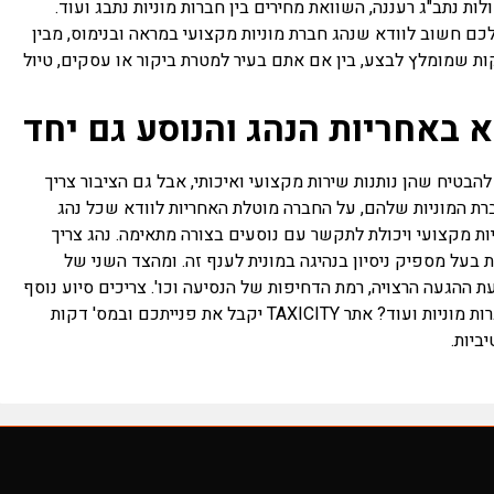
לות נתב"ג רעננה, השוואת מחירים בין חברות מוניות נתבג ועוד.
 למונית שהזמנתם דרך TAXICITY, יהיה לכם חשוב לוודא שנהג חברת מוניות מקצועי במראה ובנימוס, מבין
יקות שמומלץ לבצע, בין אם אתם בעיר למטרת ביקור או עסקים, טיול
 באחריות הנהג והנוסע גם יחד
הבטיח שהן נותנות שירות מקצועי ואיכותי, אבל גם הציבור צריך
רת המוניות שלהם, על החברה מוטלת האחריות לוודא שכל נהג
ות מקצועי ויכולת לתקשר עם נוסעים בצורה מתאימה. נהג צריך
ות בעל מספיק ניסיון בנהיגה במונית לענף זה. ומהצד השני של
 ההגעה הרצויה, רמת הדחיפות של הנסיעה וכו'. צריכים סיוע נוסף
באיתור מוניות נתב"ג רעננה, השוואת מחירים בין חברות מוניות ועוד? אתר TAXICITY יקבל את פנייתכם ובמס' דקות
ביות.