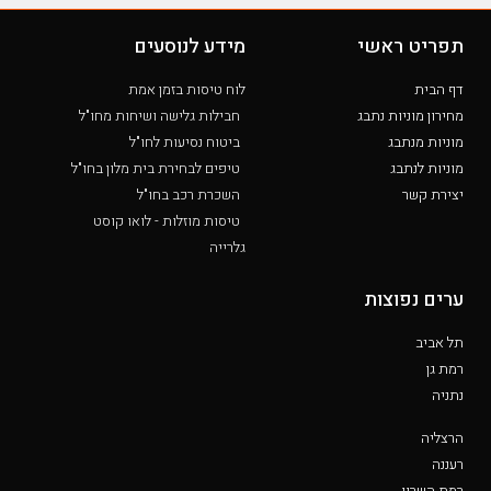
תפריט ראשי
מידע לנוסעים
דף הבית
לוח טיסות בזמן אמת
מחירון מוניות נתבג
חבילות גלישה ושיחות מחו"ל
מוניות מנתבג
ביטוח נסיעות לחו"ל
מוניות לנתבג
טיפים לבחירת בית מלון בחו"ל
יצירת קשר
השכרת רכב בחו"ל
טיסות מוזלות - לואו קוסט
גלרייה
ערים נפוצות
תל אביב
רמת גן
נתניה
הרצליה
רעננה
רמת השרון