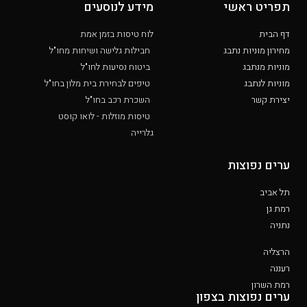
תפריט ראשי
מידע לנוסעים
דף הבית
לוח טיסות בזמן אמת
מחירון מוניות נתבג
חבילות גלישה ושיחות מחו"ל
מוניות מנתבג
ביטוח נסיעות לחו"ל
מוניות לנתבג
טיפים לבחירת בית מלון בחו"ל
יצירת קשר
השכרת רכב בחו"ל
טיסות מוזלות - לואו קוסט
גלרייה
ערים נפוצות
תל אביב
רמת גן
נתניה
הרצליה
רעננה
רמת השרון
ערים נפוצות בצפון