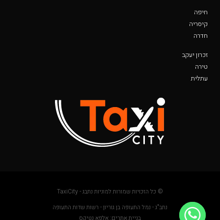
חיפה
קיסריה
חדרה
זכרון יעקב
טירה
עתלית
© כל הזכויות שמורות למוניות נתבג - TaxiCity
נתב"ג - נמל התעופה בן גוריון - רשות שדות התעופה
בניית אתרים: אלפא נטיקס