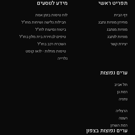
תפריט ראשי
מידע לנוסעים
דף הבית
לוח טיסות בזמן אמת
מחירון מוניות נתבג
חבילות גלישה ושיחות מחו"ל
מוניות מנתבג
ביטוח נסיעות לחו"ל
מוניות לנתבג
טיפים לבחירת בית מלון בחו"ל
יצירת קשר
השכרת רכב בחו"ל
טיסות מוזלות - לואו קוסט
גלרייה
ערים נפוצות
תל אביב
רמת גן
נתניה
הרצליה
רעננה
רמת השרון
ערים נפוצות בצפון