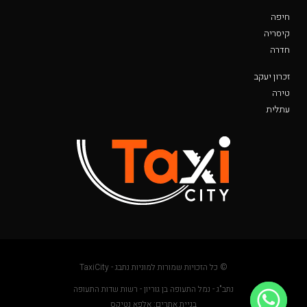
חיפה
קיסריה
חדרה
זכרון יעקב
טירה
עתלית
© כל הזכויות שמורות למוניות נתבג - TaxiCity
נתב"ג - נמל התעופה בן גוריון - רשות שדות התעופה
בניית אתרים: אלפא נטיקס