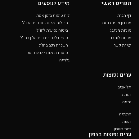
תפריט ראשי
מידע לנוסעים
דף הבית
לוח טיסות בזמן אמת
מחירון מוניות נתבג
חבילות גלישה ושיחות מחו"ל
מוניות מנתבג
ביטוח נסיעות לחו"ל
מוניות לנתבג
טיפים לבחירת בית מלון בחו"ל
יצירת קשר
השכרת רכב בחו"ל
טיסות מוזלות - לואו קוסט
גלרייה
ערים נפוצות
תל אביב
רמת גן
נתניה
הרצליה
רעננה
רמת השרון
ערים נפוצות בצפון