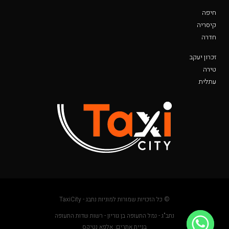
חיפה
קיסריה
חדרה
זכרון יעקב
טירה
עתלית
© כל הזכויות שמורות למוניות נתבג - TaxiCity
נתב"ג - נמל התעופה בן גוריון - רשות שדות התעופה
בניית אתרים: אלפא נטיקס