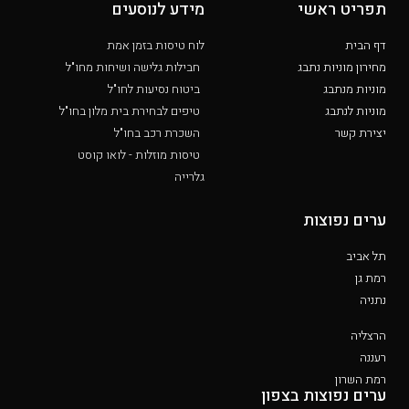
תפריט ראשי
מידע לנוסעים
דף הבית
לוח טיסות בזמן אמת
מחירון מוניות נתבג
חבילות גלישה ושיחות מחו"ל
מוניות מנתבג
ביטוח נסיעות לחו"ל
מוניות לנתבג
טיפים לבחירת בית מלון בחו"ל
יצירת קשר
השכרת רכב בחו"ל
טיסות מוזלות - לואו קוסט
גלרייה
ערים נפוצות
תל אביב
רמת גן
נתניה
הרצליה
רעננה
רמת השרון
ערים נפוצות בצפון