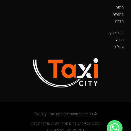
חיפה
קיסריה
חדרה
זכרון יעקב
טירה
עתלית
© כל הזכויות שמורות למוניות נתבג - TaxiCity
נתב"ג - נמל התעופה בן גוריון - רשות שדות התעופה
בניית אתרים: אלפא נטיקס