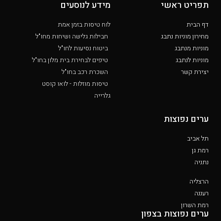
תפריט ראשי
מידע לנוסעים
דף הבית
לוח טיסות בזמן אמת
מחירון מוניות נתבג
חבילות גלישה ושיחות מחו"ל
מוניות מנתבג
ביטוח נסיעות לחו"ל
מוניות לנתבג
טיפים לבחירת בית מלון בחו"ל
יצירת קשר
השכרת רכב בחו"ל
טיסות מוזלות - לואו קוסט
גלרייה
ערים נפוצות
תל אביב
רמת גן
נתניה
הרצליה
רעננה
רמת השרון
ערים נפוצות בצפון