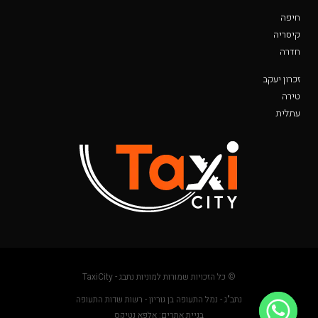
חיפה
קיסריה
חדרה
זכרון יעקב
טירה
עתלית
© כל הזכויות שמורות למוניות נתבג - TaxiCity
נתב"ג - נמל התעופה בן גוריון - רשות שדות התעופה
בניית אתרים: אלפא נטיקס