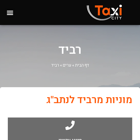
רביד
דף הבית
»
ערים
»
רביד
מוניות מרביד לנתב"ג