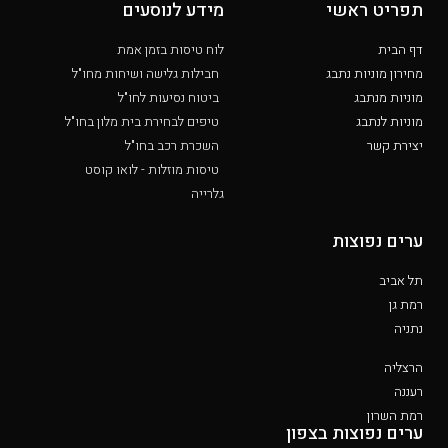
תפריט ראשי
מידע לנוסעים
דף הבית
לוח טיסות בזמן אמת
מחירון מוניות נתבג
חבילות גלישה ושיחות מחו"ל
מוניות מנתבג
ביטוח נסיעות לחו"ל
מוניות לנתבג
טיפים לבחירת בית מלון בחו"ל
יצירת קשר
השכרת רכב בחו"ל
טיסות מוזלות - לואו קוסט
גלרייה
ערים נפוצות
תל אביב
רמת גן
נתניה
הרצליה
רעננה
רמת השרון
ערים נפוצות בצפון