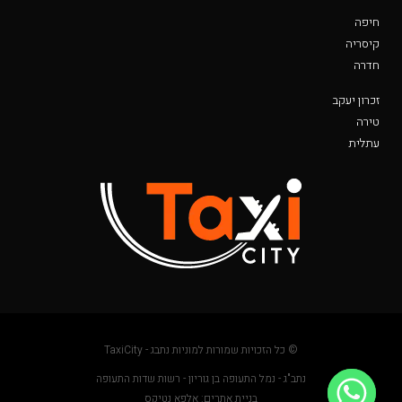
חיפה
קיסריה
חדרה
זכרון יעקב
טירה
עתלית
© כל הזכויות שמורות למוניות נתבג - TaxiCity
נתב"ג - נמל התעופה בן גוריון - רשות שדות התעופה
בניית אתרים: אלפא נטיקס