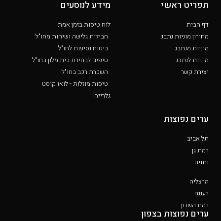
תפריט ראשי
מידע לנוסעים
דף הבית
לוח טיסות בזמן אמת
מחירון מוניות נתבג
חבילות גלישה ושיחות מחו"ל
מוניות מנתבג
ביטוח נסיעות לחו"ל
מוניות לנתבג
טיפים לבחירת בית מלון בחו"ל
יצירת קשר
השכרת רכב בחו"ל
טיסות מוזלות - לואו קוסט
גלרייה
ערים נפוצות
תל אביב
רמת גן
נתניה
הרצליה
רעננה
רמת השרון
ערים נפוצות בצפון