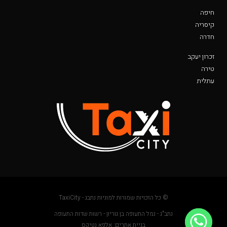
חיפה
קיסריה
חדרה
זכרון יעקב
טירה
עתלית
© כל הזכויות שמורות למוניות נתבג - TaxiCity
נתב"ג - נמל התעופה בן גוריון - רשות שדות התעופה
בניית אתרים: אלפא נטיקס