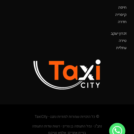
חיפה
קיסריה
חדרה
זכרון יעקב
טירה
עתלית
© כל הזכויות שמורות למוניות נתבג - TaxiCity
נתב"ג - נמל התעופה בן גוריון - רשות שדות התעופה
בניית אתרים: אלפא נטיקס