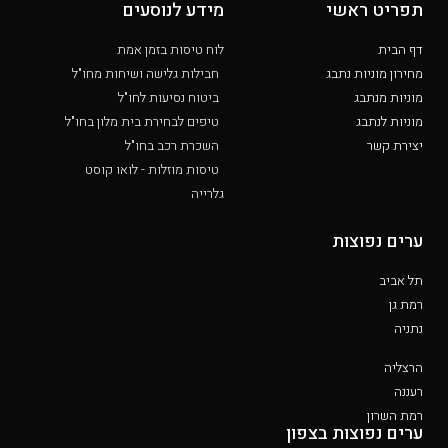
תפריט ראשי
מידע לנוסעים
דף הבית
לוח טיסות בזמן אמת
מחירון מוניות נתבג
חבילות גלישה ושיחות מחו"ל
מוניות מנתבג
ביטוח נסיעות לחו"ל
מוניות לנתבג
טיפים לבחירת בית מלון בחו"ל
יצירת קשר
השכרת רכב בחו"ל
טיסות מוזלות - לואו קוסט
גלרייה
ערים נפוצות
תל אביב
רמת גן
נתניה
הרצליה
רעננה
רמת השרון
ערים נפוצות בצפון