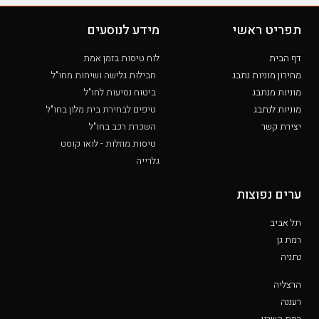
תפריט ראשי
מידע לנוסעים
דף הבית
לוח טיסות בזמן אמת
מחירון מוניות נתבג
חבילות גלישה ושיחות מחו"ל
מוניות מנתבג
ביטוח נסיעות לחו"ל
מוניות לנתבג
טיפים לבחירת בית מלון בחו"ל
יצירת קשר
השכרת רכב בחו"ל
טיסות מוזלות - לואו קוסט
גלרייה
ערים נפוצות
תל אביב
רמת גן
נתניה
הרצליה
רעננה
רמת השרון