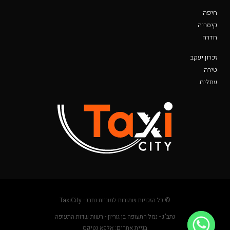
חיפה
קיסריה
חדרה
זכרון יעקב
טירה
עתלית
© כל הזכויות שמורות למוניות נתבג - TaxiCity
נתב"ג - נמל התעופה בן גוריון - רשות שדות התעופה
בניית אתרים: אלפא נטיקס