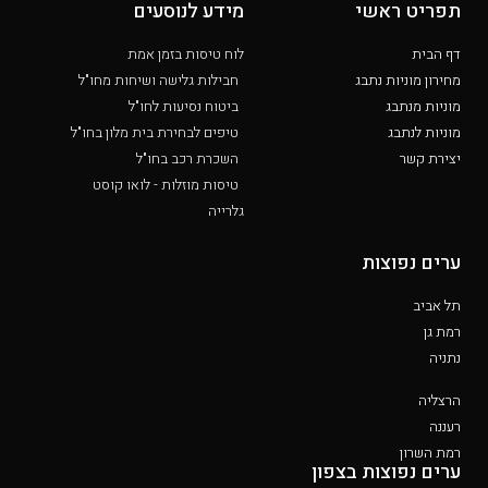
תפריט ראשי
מידע לנוסעים
דף הבית
לוח טיסות בזמן אמת
מחירון מוניות נתבג
חבילות גלישה ושיחות מחו"ל
מוניות מנתבג
ביטוח נסיעות לחו"ל
מוניות לנתבג
טיפים לבחירת בית מלון בחו"ל
יצירת קשר
השכרת רכב בחו"ל
טיסות מוזלות - לואו קוסט
גלרייה
ערים נפוצות
תל אביב
רמת גן
נתניה
הרצליה
רעננה
רמת השרון
ערים נפוצות בצפון