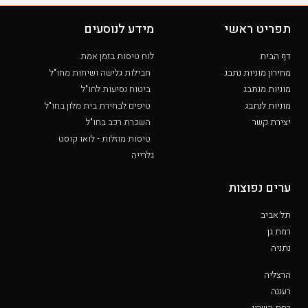
תפריט ראשי
מידע לנוסעים
דף הבית
לוח טיסות בזמן אמת
מחירון מוניות נתבג
חבילות גלישה ושיחות מחו"ל
מוניות מנתבג
ביטוח נסיעות לחו"ל
מוניות לנתבג
טיפים לבחירת בית מלון בחו"ל
יצירת קשר
השכרת רכב בחו"ל
טיסות מוזלות - לואו קוסט
גלרייה
ערים נפוצות
תל אביב
רמת גן
נתניה
הרצליה
רעננה
רמת השרון