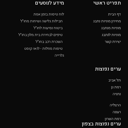
תפריט ראשי
מידע לנוסעים
דף הבית
לוח טיסות בזמן אמת
מחירון מוניות נתבג
חבילות גלישה ושיחות מחו"ל
מוניות מנתבג
ביטוח נסיעות לחו"ל
מוניות לנתבג
טיפים לבחירת בית מלון בחו"ל
יצירת קשר
השכרת רכב בחו"ל
טיסות מוזלות - לואו קוסט
גלרייה
ערים נפוצות
תל אביב
רמת גן
נתניה
הרצליה
רעננה
רמת השרון
ערים נפוצות בצפון