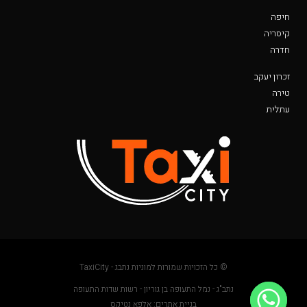
חיפה
קיסריה
חדרה
זכרון יעקב
טירה
עתלית
© כל הזכויות שמורות למוניות נתבג - TaxiCity
נתב"ג - נמל התעופה בן גוריון - רשות שדות התעופה
בניית אתרים: אלפא נטיקס