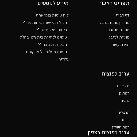
תפריט ראשי
מידע לנוסעים
דף הבית
לוח טיסות בזמן אמת
מחירון מוניות נתבג
חבילות גלישה ושיחות מחו"ל
מוניות מנתבג
ביטוח נסיעות לחו"ל
מוניות לנתבג
טיפים לבחירת בית מלון בחו"ל
יצירת קשר
השכרת רכב בחו"ל
טיסות מוזלות - לואו קוסט
גלרייה
ערים נפוצות
תל אביב
רמת גן
נתניה
הרצליה
רעננה
רמת השרון
ערים נפוצות בצפון