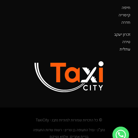
חיפה
קיסריה
חדרה
זכרון יעקב
טירה
עתלית
© כל הזכויות שמורות למוניות נתבג - TaxiCity
נתב"ג - נמל התעופה בן גוריון - רשות שדות התעופה
בניית אתרים: אלפא נטיקס