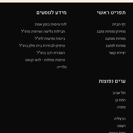
תפריט ראשי
מידע לנוסעים
דף הבית
לוח טיסות בזמן אמת
מחירון מוניות נתבג
חבילות גלישה ושיחות מחו"ל
מוניות מנתבג
ביטוח נסיעות לחו"ל
מוניות לנתבג
טיפים לבחירת בית מלון בחו"ל
יצירת קשר
השכרת רכב בחו"ל
טיסות מוזלות - לואו קוסט
גלרייה
ערים נפוצות
תל אביב
רמת גן
נתניה
הרצליה
רעננה
רמת השרון