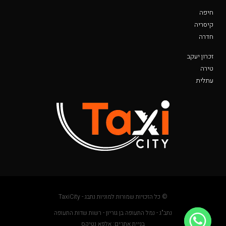
חיפה
קיסריה
חדרה
זכרון יעקב
טירה
עתלית
© כל הזכויות שמורות למוניות נתבג - TaxiCity
נתב"ג - נמל התעופה בן גוריון - רשות שדות התעופה
בניית אתרים: אלפא נטיקס