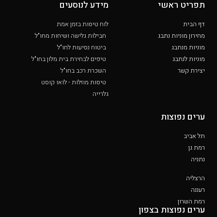
תפריט ראשי
מידע לנוסעים
דף הבית
לוח טיסות בזמן אמת
מחירון מוניות נתבג
חבילות גלישה ושיחות מחו"ל
מוניות מנתבג
ביטוח נסיעות לחו"ל
מוניות לנתבג
טיפים לבחירת בית מלון בחו"ל
יצירת קשר
השכרת רכב בחו"ל
טיסות מוזלות - לואו קוסט
גלרייה
ערים נפוצות
תל אביב
רמת גן
נתניה
הרצליה
רעננה
רמת השרון
ערים נפוצות בצפון