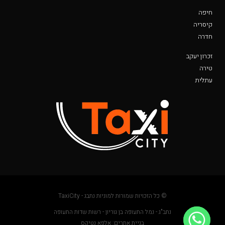
חיפה
קיסריה
חדרה
זכרון יעקב
טירה
עתלית
© כל הזכויות שמורות למוניות נתבג - TaxiCity
נתב"ג - נמל התעופה בן גוריון - רשות שדות התעופה
בניית אתרים: אלפא נטיקס