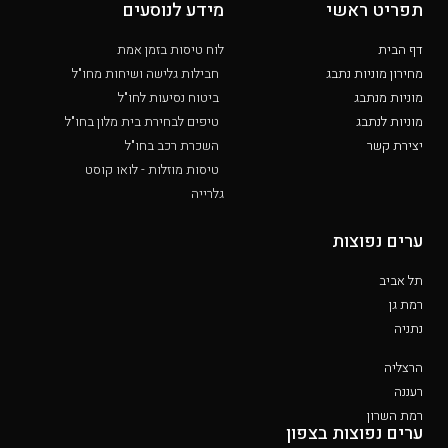
תפריט ראשי
מידע לנוסעים
דף הבית
לוח טיסות בזמן אמת
מחירון מוניות נתבג
חבילות גלישה ושיחות מחו"ל
מוניות מנתבג
ביטוח נסיעות לחו"ל
מוניות לנתבג
טיפים לבחירת בית מלון בחו"ל
יצירת קשר
השכרת רכב בחו"ל
טיסות מוזלות - לואו קוסט
גלרייה
ערים נפוצות
תל אביב
רמת גן
נתניה
הרצליה
רעננה
רמת השרון
ערים נפוצות בצפון