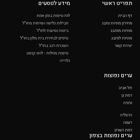
תפריט ראשי
מידע לנוסעים
דף הבית
לוח טיסות בזמן אמת
מחירון מוניות נתבג
חבילות גלישה ושיחות מחו"ל
מוניות מנתבג
ביטוח נסיעות לחו"ל
מוניות לנתבג
טיפים לבחירת בית מלון בחו"ל
יצירת קשר
השכרת רכב בחו"ל
טיסות מוזלות - לואו קוסט
גלרייה
ערים נפוצות
תל אביב
רמת גן
נתניה
הרצליה
רעננה
רמת השרון
ערים נפוצות בצפון