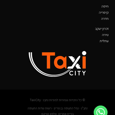
חיפה
קיסריה
חדרה
זכרון יעקב
טירה
עתלית
© כל הזכויות שמורות למוניות נתבג - TaxiCity
נתב"ג - נמל התעופה בן גוריון - רשות שדות התעופה
בניית אתרים: אלפא נטיקס