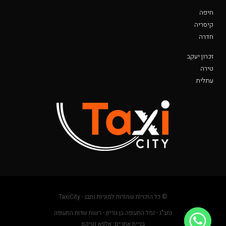
חיפה
קיסריה
חדרה
זכרון יעקב
טירה
עתלית
© כל הזכויות שמורות למוניות נתבג - TaxiCity
נתב"ג - נמל התעופה בן גוריון - רשות שדות התעופה
בניית אתרים: אלפא נטיקס