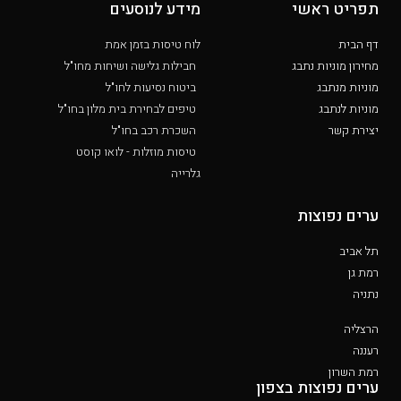
תפריט ראשי
מידע לנוסעים
דף הבית
לוח טיסות בזמן אמת
מחירון מוניות נתבג
חבילות גלישה ושיחות מחו"ל
מוניות מנתבג
ביטוח נסיעות לחו"ל
מוניות לנתבג
טיפים לבחירת בית מלון בחו"ל
יצירת קשר
השכרת רכב בחו"ל
טיסות מוזלות - לואו קוסט
גלרייה
ערים נפוצות
תל אביב
רמת גן
נתניה
הרצליה
רעננה
רמת השרון
ערים נפוצות בצפון