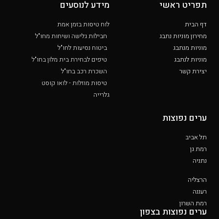
תפריט ראשי
מידע לנוסעים
דף הבית
לוח טיסות בזמן אמת
מחירון מוניות נתבג
חבילות גלישה ושיחות מחו"ל
מוניות מנתבג
ביטוח נסיעות לחו"ל
מוניות לנתבג
טיפים לבחירת בית מלון בחו"ל
יצירת קשר
השכרת רכב בחו"ל
טיסות מוזלות - לואו קוסט
גלרייה
ערים נפוצות
תל אביב
רמת גן
נתניה
הרצליה
רעננה
רמת השרון
ערים נפוצות בצפון