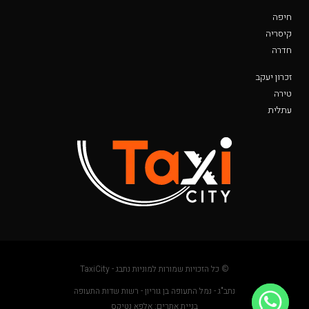
חיפה
קיסריה
חדרה
זכרון יעקב
טירה
עתלית
© כל הזכויות שמורות למוניות נתבג - TaxiCity
נתב"ג - נמל התעופה בן גוריון - רשות שדות התעופה
בניית אתרים: אלפא נטיקס