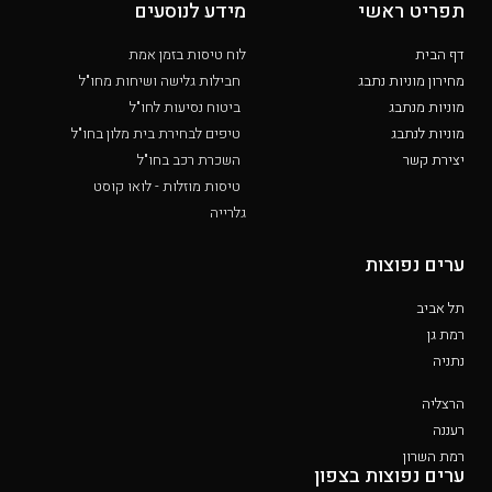
תפריט ראשי
מידע לנוסעים
דף הבית
לוח טיסות בזמן אמת
מחירון מוניות נתבג
חבילות גלישה ושיחות מחו"ל
מוניות מנתבג
ביטוח נסיעות לחו"ל
מוניות לנתבג
טיפים לבחירת בית מלון בחו"ל
יצירת קשר
השכרת רכב בחו"ל
טיסות מוזלות - לואו קוסט
גלרייה
ערים נפוצות
תל אביב
רמת גן
נתניה
הרצליה
רעננה
רמת השרון
ערים נפוצות בצפון