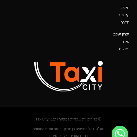
חיפה
קיסריה
חדרה
זכרון יעקב
טירה
עתלית
© כל הזכויות שמורות למוניות נתבג - TaxiCity
נתב"ג - נמל התעופה בן גוריון - רשות שדות התעופה
בניית אתרים: אלפא נטיקס