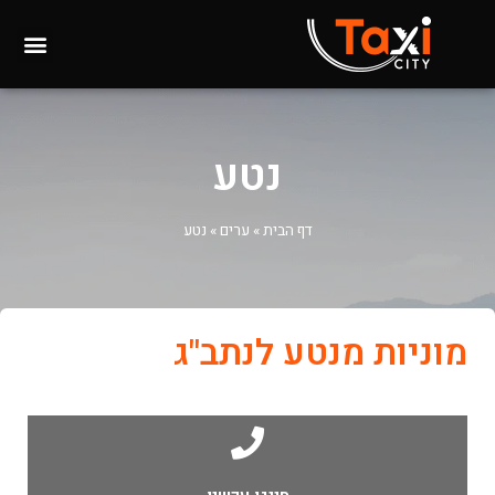
נטע
דף הבית
»
ערים
»
נטע
מוניות מנטע לנתב"ג