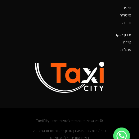
חיפה
קיסריה
חדרה
זכרון יעקב
טירה
עתלית
© כל הזכויות שמורות למוניות נתבג - TaxiCity
נתב"ג - נמל התעופה בן גוריון - רשות שדות התעופה
בניית אתרים: אלפא נטיקס