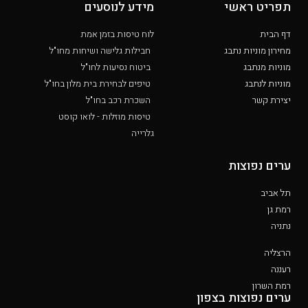
תפריט ראשי
מידע לנוסעים
דף הבית
לוח טיסות בזמן אמת
מחירון מוניות נתבג
חבילות גלישה ושיחות מחו"ל
מוניות מנתבג
ביטוח נסיעות לחו"ל
מוניות לנתבג
טיפים לבחירת בית מלון בחו"ל
יצירת קשר
השכרת רכב בחו"ל
טיסות מוזלות - לואו קוסט
גלרייה
ערים נפוצות
תל אביב
רמת גן
נתניה
הרצליה
רעננה
רמת השרון
ערים נפוצות בצפון