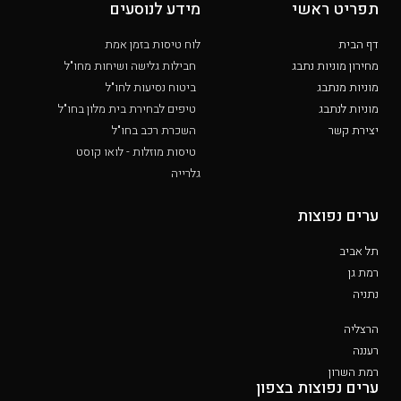
תפריט ראשי
מידע לנוסעים
דף הבית
לוח טיסות בזמן אמת
מחירון מוניות נתבג
חבילות גלישה ושיחות מחו"ל
מוניות מנתבג
ביטוח נסיעות לחו"ל
מוניות לנתבג
טיפים לבחירת בית מלון בחו"ל
יצירת קשר
השכרת רכב בחו"ל
טיסות מוזלות - לואו קוסט
גלרייה
ערים נפוצות
תל אביב
רמת גן
נתניה
הרצליה
רעננה
רמת השרון
ערים נפוצות בצפון