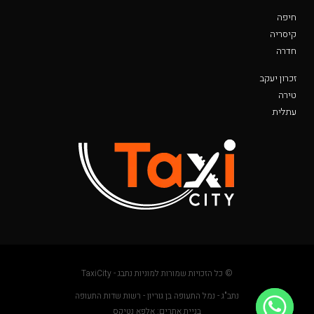
חיפה
קיסריה
חדרה
זכרון יעקב
טירה
עתלית
© כל הזכויות שמורות למוניות נתבג - TaxiCity
נתב"ג - נמל התעופה בן גוריון - רשות שדות התעופה
בניית אתרים: אלפא נטיקס