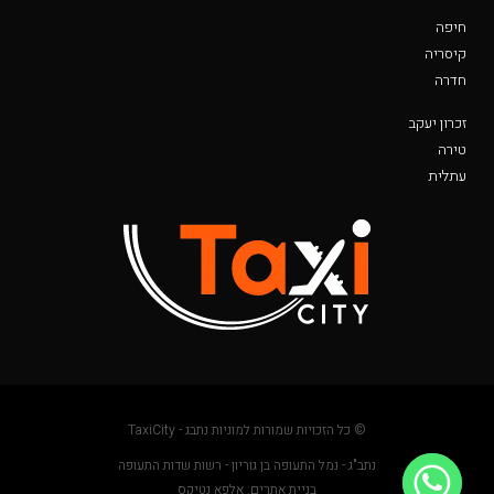
חיפה
קיסריה
חדרה
זכרון יעקב
טירה
עתלית
© כל הזכויות שמורות למוניות נתבג - TaxiCity
נתב"ג - נמל התעופה בן גוריון - רשות שדות התעופה
בניית אתרים: אלפא נטיקס