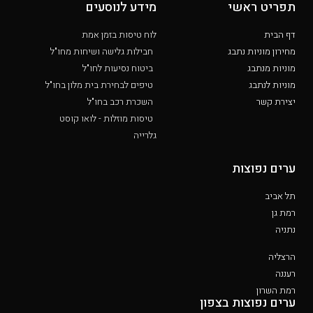
תפריט ראשי
מידע לנוסעים
דף הבית
לוח טיסות בזמן אמת
מחירון מוניות נתבג
חבילות גלישה ושיחות מחו"ל
מוניות מנתבג
ביטוח נסיעות לחו"ל
מוניות לנתבג
טיפים לבחירת בית מלון בחו"ל
יצירת קשר
השכרת רכב בחו"ל
טיסות מוזלות - לואו קוסט
גלרייה
ערים נפוצות
תל אביב
רמת גן
נתניה
הרצליה
רעננה
רמת השרון
ערים נפוצות בצפון