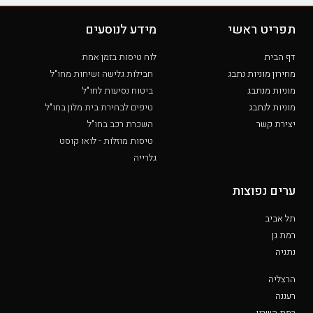
תפריט ראשי
מידע לנוסעים
דף הבית
לוח טיסות בזמן אמת
מחירון מוניות נתבג
חבילות גלישה ושיחות מחו"ל
מוניות מנתבג
ביטוח נסיעות לחו"ל
מוניות לנתבג
טיפים לבחירת בית מלון בחו"ל
יצירת קשר
השכרת רכב בחו"ל
טיסות מוזלות - לואו קוסט
גלרייה
ערים נפוצות
תל אביב
רמת גן
נתניה
הרצליה
רעננה
רמת השרון