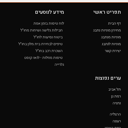
תפריט ראשי
מידע לנוסעים
דף הבית
לוח טיסות בזמן אמת
מחירון מוניות נתבג
חבילות גלישה ושיחות מחו"ל
מוניות מנתבג
ביטוח נסיעות לחו"ל
מוניות לנתבג
טיפים לבחירת בית מלון בחו"ל
יצירת קשר
השכרת רכב בחו"ל
טיסות מוזלות - לואו קוסט
גלרייה
ערים נפוצות
תל אביב
רמת גן
נתניה
הרצליה
רעננה
רמת השרון