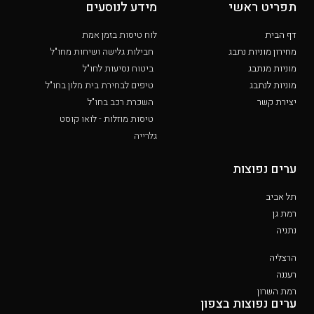
תפריט ראשי
מידע לנוסעים
דף הבית
לוח טיסות בזמן אמת
מחירון מוניות נתבג
חבילות גלישה ושיחות מחו"ל
מוניות מנתבג
ביטוח נסיעות לחו"ל
מוניות לנתבג
טיפים לבחירת בית מלון בחו"ל
יצירת קשר
השכרת רכב בחו"ל
טיסות מוזלות - לואו קוסט
גלרייה
ערים נפוצות
תל אביב
רמת גן
נתניה
הרצליה
רעננה
רמת השרון
ערים נפוצות בצפון