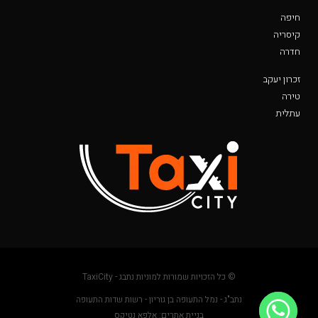
חיפה
קיסריה
חדרה
זכרון יעקב
טירה
עתלית
© כל הזכויות שמורות למוניות נתבג - TaxiCity
נתב"ג - נמל התעופה בן גוריון - רשות שדות התעופה
בניית אתרים: אלפא נטיקס