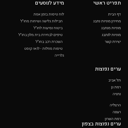
תפריט ראשי
מידע לנוסעים
דף הבית
לוח טיסות בזמן אמת
מחירון מוניות נתבג
חבילות גלישה ושיחות מחו"ל
מוניות מנתבג
ביטוח נסיעות לחו"ל
מוניות לנתבג
טיפים לבחירת בית מלון בחו"ל
יצירת קשר
השכרת רכב בחו"ל
טיסות מוזלות - לואו קוסט
גלרייה
ערים נפוצות
תל אביב
רמת גן
נתניה
הרצליה
רעננה
רמת השרון
ערים נפוצות בצפון