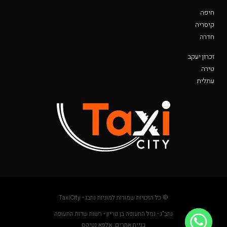
חיפה
קיסריה
חדרה
זכרון יעקב
טירה
עתלית
© כל הזכויות שמורות למוניות נתבג - TaxiCity
נתב"ג - נמל התעופה בן גוריון - רשות שדות התעופה
בניית אתרים: אלפא נטיקס