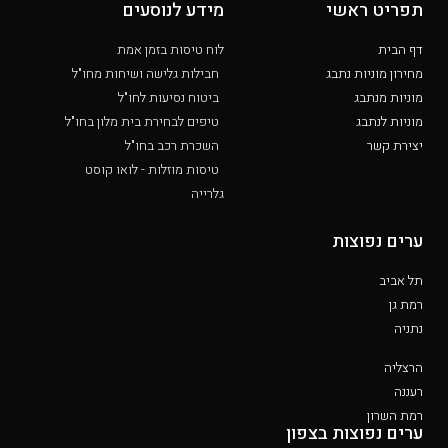
תפריט ראשי
מידע לנוסעים
דף הבית
לוח טיסות בזמן אמת
מחירון מוניות נתבג
חבילות גלישה ושיחות מחו"ל
מוניות מנתבג
ביטוח נסיעות לחו"ל
מוניות לנתבג
טיפים לבחירת בית מלון בחו"ל
יצירת קשר
השכרת רכב בחו"ל
טיסות מוזלות - לואו קוסט
גלרייה
ערים נפוצות
תל אביב
רמת גן
נתניה
הרצליה
רעננה
רמת השרון
ערים נפוצות בצפון