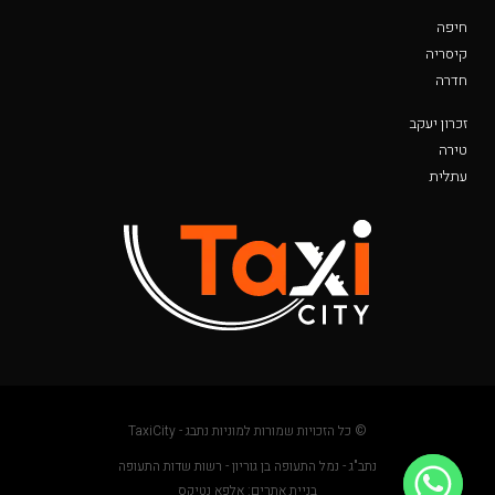
חיפה
קיסריה
חדרה
זכרון יעקב
טירה
עתלית
© כל הזכויות שמורות למוניות נתבג - TaxiCity
נתב"ג - נמל התעופה בן גוריון - רשות שדות התעופה
בניית אתרים: אלפא נטיקס