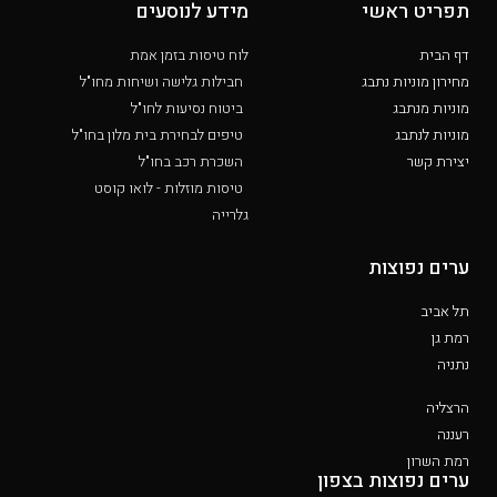
תפריט ראשי
מידע לנוסעים
דף הבית
לוח טיסות בזמן אמת
מחירון מוניות נתבג
חבילות גלישה ושיחות מחו"ל
מוניות מנתבג
ביטוח נסיעות לחו"ל
מוניות לנתבג
טיפים לבחירת בית מלון בחו"ל
יצירת קשר
השכרת רכב בחו"ל
טיסות מוזלות - לואו קוסט
גלרייה
ערים נפוצות
תל אביב
רמת גן
נתניה
הרצליה
רעננה
רמת השרון
ערים נפוצות בצפון