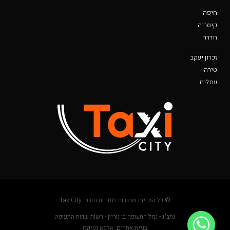
חיפה
קיסריה
חדרה
זכרון יעקב
טירה
עתלית
© כל הזכויות שמורות למוניות נתבג - TaxiCity
נתב"ג - נמל התעופה בן גוריון - רשות שדות התעופה
בניית אתרים: אלפא נטיקס