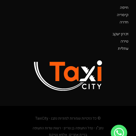
חיפה
קיסריה
חדרה
זכרון יעקב
טירה
עתלית
© כל הזכויות שמורות למוניות נתבג - TaxiCity
נתב"ג - נמל התעופה בן גוריון - רשות שדות התעופה
בניית אתרים: אלפא נטיקס