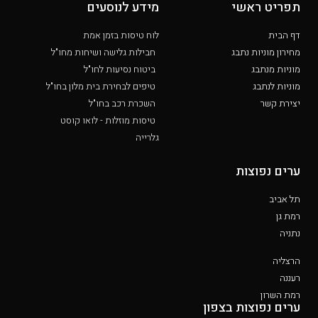
תפריט ראשי
מידע לנוסעים
דף הבית
לוח טיסות בזמן אמת
מחירון מוניות נתבג
חבילות גלישה ושיחות מחו"ל
מוניות מנתבג
ביטוח נסיעות לחו"ל
מוניות לנתבג
טיפים לבחירת בית מלון בחו"ל
יצירת קשר
השכרת רכב בחו"ל
טיסות מוזלות - לואו קוסט
גלרייה
ערים נפוצות
תל אביב
רמת גן
נתניה
הרצליה
רעננה
רמת השרון
ערים נפוצות בצפון