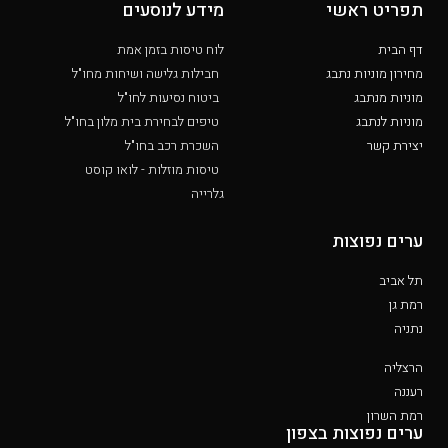
תפריט ראשי
מידע לנוסעים
דף הבית
לוח טיסות בזמן אמת
מחירון מוניות נתבג
חבילות גלישה ושיחות מחו"ל
מוניות מנתבג
ביטוח נסיעות לחו"ל
מוניות לנתבג
טיפים לבחירת בית מלון בחו"ל
יצירת קשר
השכרת רכב בחו"ל
טיסות מוזלות - לואו קוסט
גלרייה
ערים נפוצות
תל אביב
רמת גן
נתניה
הרצליה
רעננה
רמת השרון
ערים נפוצות בצפון