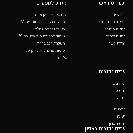
תפריט ראשי
מידע לנוסעים
דף הבית
לוח טיסות בזמן אמת
מחירון מוניות נתבג
חבילות גלישה ושיחות מחו"ל
מוניות מנתבג
ביטוח נסיעות לחו"ל
מוניות לנתבג
טיפים לבחירת בית מלון בחו"ל
יצירת קשר
השכרת רכב בחו"ל
טיסות מוזלות - לואו קוסט
גלרייה
ערים נפוצות
תל אביב
רמת גן
נתניה
הרצליה
רעננה
רמת השרון
ערים נפוצות בצפון