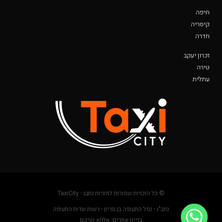
חיפה
קיסריה
חדרה
זכרון יעקב
טירה
עתלית
© כל הזכויות שמורות למוניות נתבג - TaxiCity
נתב"ג - נמל התעופה בן גוריון - רשות שדות התעופה
בניית אתרים: אלפא נטיקס