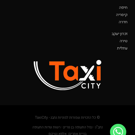
חיפה
קיסריה
חדרה
זכרון יעקב
טירה
עתלית
© כל הזכויות שמורות למוניות נתבג - TaxiCity
נתב"ג - נמל התעופה בן גוריון - רשות שדות התעופה
בניית אתרים: אלפא נטיקס