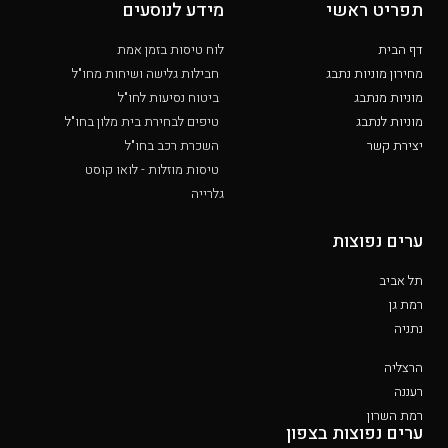
תפריט ראשי
מידע לנוסעים
דף הבית
לוח טיסות בזמן אמת
מחירון מוניות נתבג
חבילות גלישה ושיחות מחו"ל
מוניות מנתבג
ביטוח נסיעות לחו"ל
מוניות לנתבג
טיפים לבחירת בית מלון בחו"ל
יצירת קשר
השכרת רכב בחו"ל
טיסות מוזלות - לואו קוסט
גלרייה
ערים נפוצות
תל אביב
רמת גן
נתניה
הרצליה
רעננה
רמת השרון
ערים נפוצות בצפון