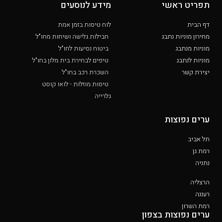
תפריט ראשי
מידע לנוסעים
דף הבית
לוח טיסות בזמן אמת
מחירון מוניות נתבג
חבילות גלישה ושיחות מחו"ל
מוניות מנתבג
ביטוח נסיעות לחו"ל
מוניות לנתבג
טיפים לבחירת בית מלון בחו"ל
יצירת קשר
השכרת רכב בחו"ל
טיסות מוזלות - לואו קוסט
גלרייה
ערים נפוצות
תל אביב
רמת גן
נתניה
הרצליה
רעננה
רמת השרון
ערים נפוצות בצפון