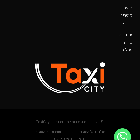
חיפה
קיסריה
חדרה
זכרון יעקב
טירה
עתלית
© כל הזכויות שמורות למוניות נתבג - TaxiCity
נתב"ג - נמל התעופה בן גוריון - רשות שדות התעופה
בניית אתרים: אלפא נטיקס