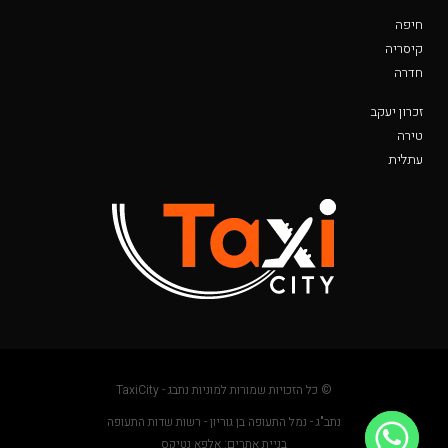
חיפה
קיסריה
חדרה
זכרון יעקב
טירה
עתלית
© כל הזכויות שמורות למוניות נתבג - TaxiCity
נתב"ג - נמל התעופה בן גוריון - רשות שדות התעופה
בניית אתרים: אלפא נטיקס