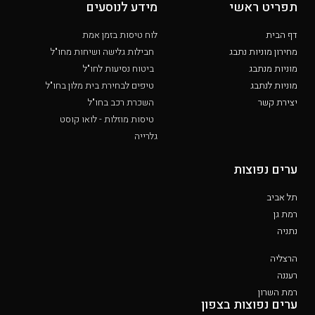
תפריט ראשי
מידע לנוסעים
דף הבית
לוח טיסות בזמן אמת
מחירון מוניות נתבג
חבילות גלישה ושיחות מחו"ל
מוניות מנתבג
ביטוח נסיעות לחו"ל
מוניות לנתבג
טיפים לבחירת בית מלון בחו"ל
יצירת קשר
השכרת רכב בחו"ל
טיסות מוזלות - לואו קוסט
גלרייה
ערים נפוצות
תל אביב
רמת גן
נתניה
הרצליה
רעננה
רמת השרון
ערים נפוצות בצפון