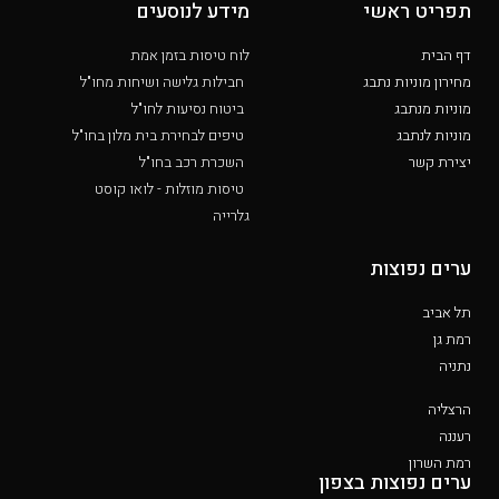
תפריט ראשי
מידע לנוסעים
דף הבית
לוח טיסות בזמן אמת
מחירון מוניות נתבג
חבילות גלישה ושיחות מחו"ל
מוניות מנתבג
ביטוח נסיעות לחו"ל
מוניות לנתבג
טיפים לבחירת בית מלון בחו"ל
יצירת קשר
השכרת רכב בחו"ל
טיסות מוזלות - לואו קוסט
גלרייה
ערים נפוצות
תל אביב
רמת גן
נתניה
הרצליה
רעננה
רמת השרון
ערים נפוצות בצפון