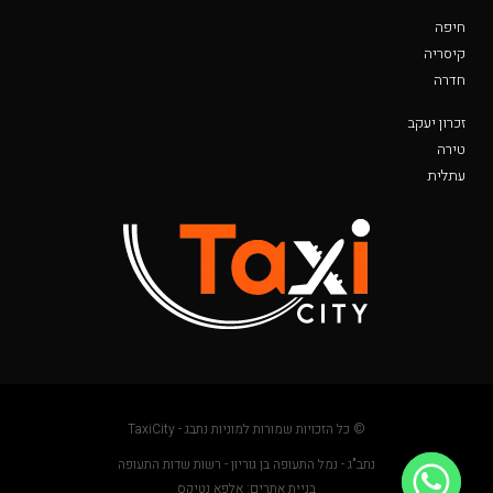
חיפה
קיסריה
חדרה
זכרון יעקב
טירה
עתלית
© כל הזכויות שמורות למוניות נתבג - TaxiCity
נתב"ג - נמל התעופה בן גוריון - רשות שדות התעופה
בניית אתרים: אלפא נטיקס